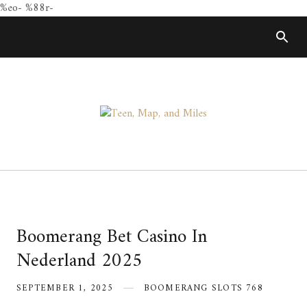
%eo- %88r-
Skip
to
content
Boomerang Bet Casino In
Nederland 2025
SEPTEMBER 1, 2025
BOOMERANG SLOTS 768