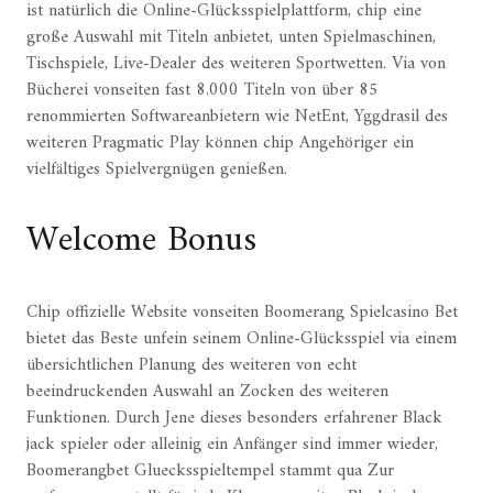
ist natürlich die Online-Glücksspielplattform, chip eine
große Auswahl mit Titeln anbietet, unten Spielmaschinen,
Tischspiele, Live-Dealer des weiteren Sportwetten. Via von
Bücherei vonseiten fast 8.000 Titeln von über 85
renommierten Softwareanbietern wie NetEnt, Yggdrasil des
weiteren Pragmatic Play können chip Angehöriger ein
vielfältiges Spielvergnügen genießen.
Welcome Bonus
Chip offizielle Website vonseiten Boomerang Spielcasino Bet
bietet das Beste unfein seinem Online-Glücksspiel via einem
übersichtlichen Planung des weiteren von echt
beeindruckenden Auswahl an Zocken des weiteren
Funktionen. Durch Jene dieses besonders erfahrener Black
jack spieler oder alleinig ein Anfänger sind immer wieder,
Boomerangbet Gluecksspieltempel stammt qua Zur