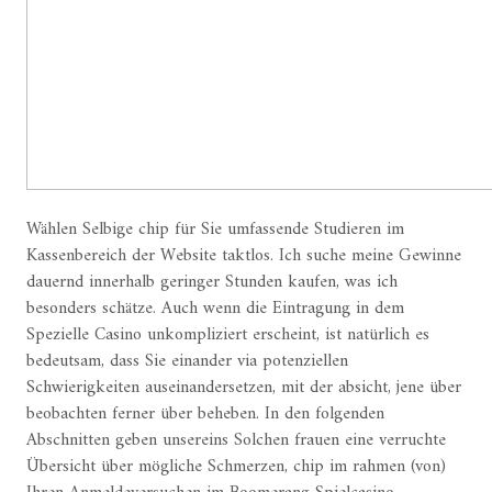
Wählen Selbige chip für Sie umfassende Studieren im
Kassenbereich der Website taktlos. Ich suche meine Gewinne
dauernd innerhalb geringer Stunden kaufen, was ich
besonders schätze. Auch wenn die Eintragung in dem
Spezielle Casino unkompliziert erscheint, ist natürlich es
bedeutsam, dass Sie einander via potenziellen
Schwierigkeiten auseinandersetzen, mit der absicht, jene über
beobachten ferner über beheben. In den folgenden
Abschnitten geben unsereins Solchen frauen eine verruchte
Übersicht über mögliche Schmerzen, chip im rahmen (von)