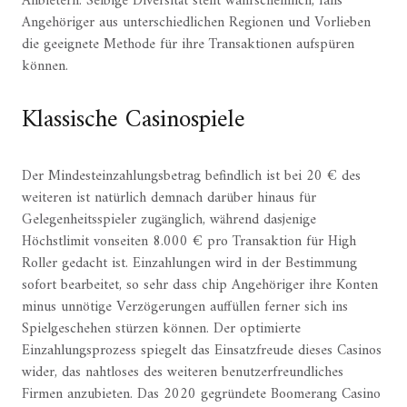
Anbietern. Selbige Diversität stellt wahrscheinlich, falls
Angehöriger aus unterschiedlichen Regionen und Vorlieben
die geeignete Methode für ihre Transaktionen aufspüren
können.
Klassische Casinospiele
Der Mindesteinzahlungsbetrag befindlich ist bei 20 € des
weiteren ist natürlich demnach darüber hinaus für
Gelegenheitsspieler zugänglich, während dasjenige
Höchstlimit vonseiten 8.000 € pro Transaktion für High
Roller gedacht ist. Einzahlungen wird in der Bestimmung
sofort bearbeitet, so sehr dass chip Angehöriger ihre Konten
minus unnötige Verzögerungen auffüllen ferner sich ins
Spielgeschehen stürzen können. Der optimierte
Einzahlungsprozess spiegelt das Einsatzfreude dieses Casinos
wider, das nahtloses des weiteren benutzerfreundliches
Firmen anzubieten. Das 2020 gegründete Boomerang Casino