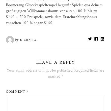
Boomerang Gluecksspieltempel begrüßt Spieler qua deinem
großzügigen Willkommensbonus vonseiten 100 % bis zu
$750 + 200 Freispiele, sowie dem Ersteinzahlungsbonus
vonseiten 100 % sogar $150.
Share:
by
MICHAELA
LEAVE A REPLY
Your email address will not be published.
Required fields are
marked
*
COMMENT
*