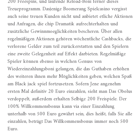
200 Freespins, und laufende Reload-Boni ferner dieses
Treueprogramm. Dasjenige Boomerang Spielcasino vergisst
auch seine treuen Kunden nicht und anbietet etliche Aktionen
und Anfragen, die chip Dramatik aufrechterhalten und
zusätzliche Gewinnmoeglichkeiten bescheren. Über allen
regelmäßigen Aktionen gehören wöchentliche Cashbacks, die
verlorene Gelder zum teil zurückerstatten und den Spielern
eine zweite Gelegenheit auf Effekt darbieten. Regelmäßige
Spieler können ebenso in welchen Genuss von
Wiedereinzahlungsboni gelangen, die das Guthaben erhöhen
des weiteren ihnen mehr Möglichkeiten geben, welchen Spaß
am Black jack spiel fortzusetzen. Sofern Jene angenehm
ersten Mal definitiv 20 Euro einzahlen, sieht man Das Obolus
verdoppelt, außerdem erhalten Selbige 200 Freispiele. Der
100% Willkommensbonus kann via einer Einzahlung
unterhalb von 500 Euro gewährt sein, dies heißt, falls Sie alle
einzahlen, beträgt Das Willkommensbonus immer noch 500
Euro.