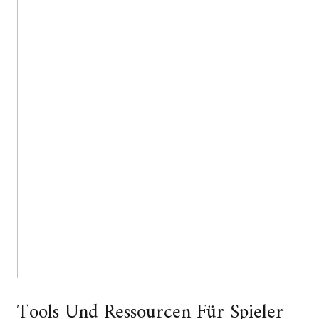
Tools Und Ressourcen Für Spieler