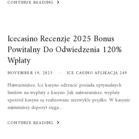
CONTINUE READING
Icecasino Recenzje 2025 Bonus
Powitalny Do Odwiedzenia 120%
Wpłaty
NOVEMBER 19, 2025
ICE CASINO APLIKACJA 249
Najważniejsze, Ice kasyno odrzucić posiada optymalnych
limitów na wypłaty z kasyno. Jak najważniejsze, wypłaty
spośród kasyna są realizowane niezwykle prędko. W kasynie
najmniejszy depozyt sięga…
CONTINUE READING