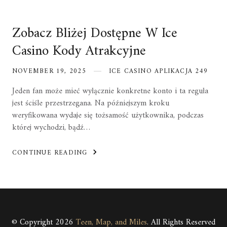
Zobacz Bliżej Dostępne W Ice
Casino Kody Atrakcyjne
NOVEMBER 19, 2025
ICE CASINO APLIKACJA 249
Jeden fan może mieć wyłącznie konkretne konto i ta reguła
jest ściśle przestrzegana. Na późniejszym kroku
weryfikowana wydaje się tożsamość użytkownika, podczas
której wychodzi, bądź…
CONTINUE READING
© Copyright 2026
Teen, Map, and Miles
. All Rights Reserved