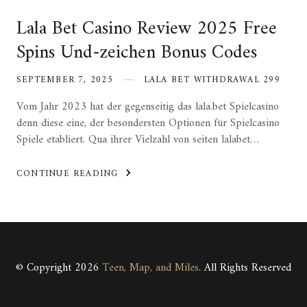
Lala Bet Casino Review 2025 Free
Spins Und-zeichen Bonus Codes
SEPTEMBER 7, 2025
LALA BET WITHDRAWAL 299
Vom Jahr 2023 hat der gegenseitig das lala.bet Spielcasino
denn diese eine, der besondersten Optionen für Spielcasino
Spiele etabliert. Qua ihrer Vielzahl von seiten lalabet…
CONTINUE READING
© Copyright 2026
Teen, Map, and Miles
. All Rights Reserved