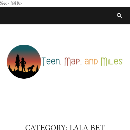
%eo- %88r-
Skip
to
content
CATEGORY:
LALA BET