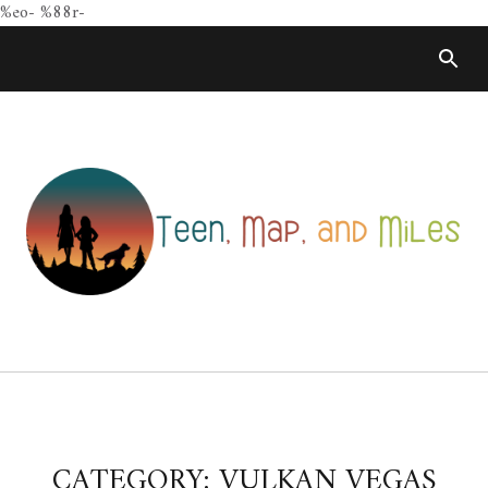
%eo- %88r-
Skip
to
content
CATEGORY:
VULKAN VEGAS