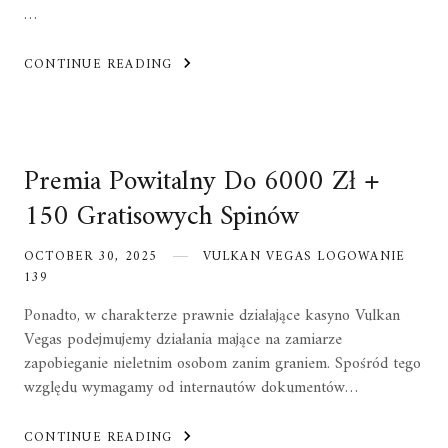
…
CONTINUE READING
Premia Powitalny Do 6000 Zł +
150 Gratisowych Spinów
OCTOBER 30, 2025
VULKAN VEGAS LOGOWANIE
139
Ponadto, w charakterze prawnie działające kasyno Vulkan
Vegas podejmujemy działania mające na zamiarze
zapobieganie nieletnim osobom zanim graniem. Spośród tego
względu wymagamy od internautów dokumentów…
CONTINUE READING