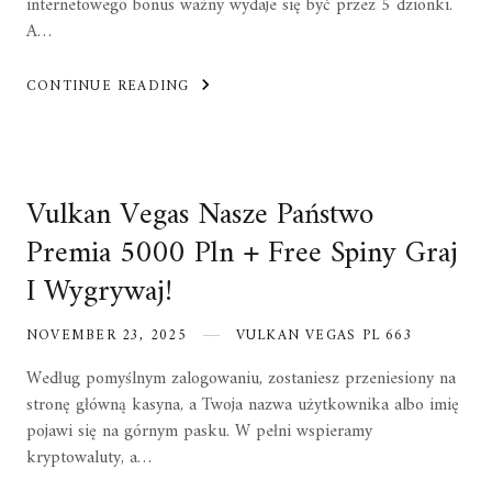
internetowego bonus ważny wydaje się być przez 5 dzionki.
A…
CONTINUE READING
Vulkan Vegas Nasze Państwo
Premia 5000 Pln + Free Spiny Graj
I Wygrywaj!
NOVEMBER 23, 2025
VULKAN VEGAS PL 663
Według pomyślnym zalogowaniu, zostaniesz przeniesiony na
stronę główną kasyna, a Twoja nazwa użytkownika albo imię
pojawi się na górnym pasku. W pełni wspieramy
kryptowaluty, a…