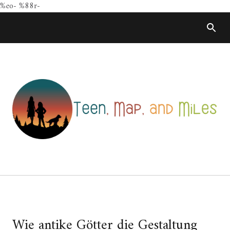
%eo- %88r-
Skip
to
content
Wie antike Götter die Gestaltung