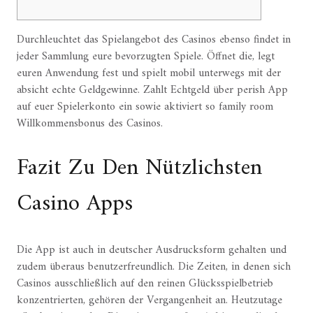
Durchleuchtet das Spielangebot des Casinos ebenso findet in
jeder Sammlung eure bevorzugten Spiele. Öffnet die, legt
euren Anwendung fest und spielt mobil unterwegs mit der
absicht echte Geldgewinne. Zahlt Echtgeld über perish App
auf euer Spielerkonto ein sowie aktiviert so family room
Willkommensbonus des Casinos.
Fazit Zu Den Nützlichsten
Casino Apps
Die App ist auch in deutscher Ausdrucksform gehalten und
zudem überaus benutzerfreundlich. Die Zeiten, in denen sich
Casinos ausschließlich auf den reinen Glücksspielbetrieb
konzentrierten, gehören der Vergangenheit an. Heutzutage