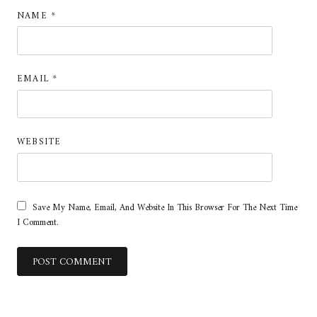
NAME
*
EMAIL
*
WEBSITE
Save My Name, Email, And Website In This Browser For The Next Time
I Comment.