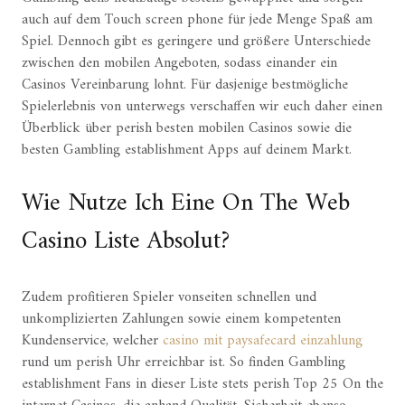
auch auf dem Touch screen phone für jede Menge Spaß am
Spiel. Dennoch gibt es geringere und größere Unterschiede
zwischen den mobilen Angeboten, sodass einander ein
Casinos Vereinbarung lohnt. Für dasjenige bestmögliche
Spielerlebnis von unterwegs verschaffen wir euch daher einen
Überblick über perish besten mobilen Casinos sowie die
besten Gambling establishment Apps auf deinem Markt.
Wie Nutze Ich Eine On The Web
Casino Liste Absolut?
Zudem profitieren Spieler vonseiten schnellen und
unkomplizierten Zahlungen sowie einem kompetenten
Kundenservice, welcher
casino mit paysafecard einzahlung
rund um perish Uhr erreichbar ist. So finden Gambling
establishment Fans in dieser Liste stets perish Top 25 On the