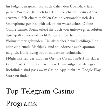
Im Folgenden geben wir euch daher den Überblick über
perish Vorteile, die euch bei den nützlichsten Casino Apps
erwarten. Mit einem mobilen Casino verwandelt sich das
Smartphone per Knopfdruck in ein waschechtes Online
Online casino. Somit erlebt ihr auch von unterwegs absoluten
Spielspaß sowie seid nicht länger an das heimische
Wohnzimmer gebunden. Ein Abstecher beim Lieblings-Slot
oder eine runde Blackjack sind so jederzeit auch spontan
möglich. Dank living room modernen technischen
Möglichkeiten der mobilen On-line Casinos müsst ihr dabei
keine Abstriche in Kauf nehmen. Denn aufgrund strenger
Richtlinien sind pass away Casino App nicht im Google Play
Store zu finden.
Top Telegram Casino
Programs: