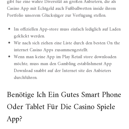
gibt fue eine wahre Diversität an großen Anbietern, die als
Casino App mit Echtgeld auch Fußballwetten inside ihrem
Portfolio unserem Glücksjäger zur Verfügung stellen.
Im offiziellen App-store muss einfach lediglich auf Laden
geklickt werden.
Wir nach sich ziehen eine Liste durch den besten On the
internet Casino Apps zusammengestellt.
Wenn man keine App im Play Retail store downloaden
möchte, muss man den Gambling establishment App
Download snabbt auf der Internet site des Anbieters
durchführen.
Benötige Ich Ein Gutes Smart Phone
Oder Tablet Für Die Casino Spiele
App?