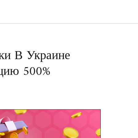
ки В Украине
ацию 500%