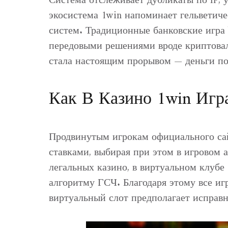
Система отслеживает дубликаты по IP,
экосистема 1win напоминает гельветич
систем. Традиционные банковские игра 
передовыми решениями вроде криптова
стала настоящим прорывом — деньги по
Как В Казино 1win Игр
Продвинутым игрокам официального сай
ставками, выбирая при этом в игровом 
легальных казино, в виртуальном клуб
алгоритму ГСЧ. Благодаря этому все иг
виртуальный слот предполагает исправ