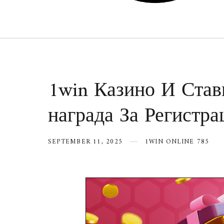
1win Казино И Став
награда За Регистр
SEPTEMBER 11, 2025
1WIN ONLINE 785