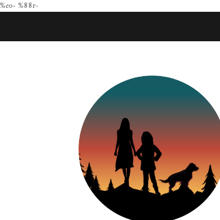
%eo- %88r-
Skip
to
content