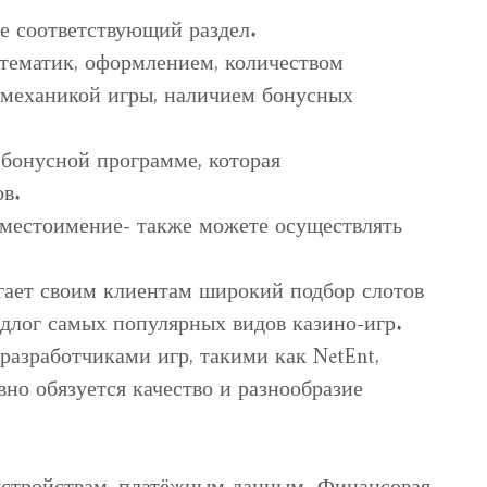
е соответствующий раздел.
тематик, оформлением, количеством
е механикой игры, наличием бонусных
бонусной программе, которая
ов.
а местоимение- также можете осуществлять
гает своим клиентам широкий подбор слотов
едлог самых популярных видов казино-игр.
азработчиками игр, такими как NetEnt,
овно обязуется качество и разнообразие