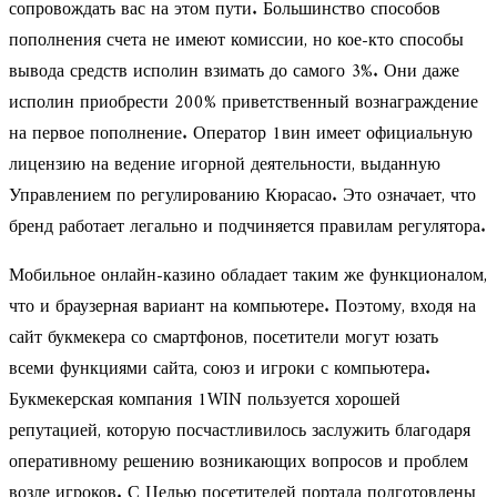
сопровождать вас на этом пути. Большинство способов
пополнения счета не имеют комиссии, но кое-кто способы
вывода средств исполин взимать до самого 3%. Они даже
исполин приобрести 200% приветственный вознаграждение
на первое пополнение. Оператор 1вин имеет официальную
лицензию на ведение игорной деятельности, выданную
Управлением по регулированию Кюрасао. Это означает, что
бренд работает легально и подчиняется правилам регулятора.
Мобильное онлайн-казино обладает таким же функционалом,
что и браузерная вариант на компьютере. Поэтому, входя на
сайт букмекера со смартфонов, посетители могут юзать
всеми функциями сайта, союз и игроки с компьютера.
Букмекерская компания 1WIN пользуется хорошей
репутацией, которую посчастливилось заслужить благодаря
оперативному решению возникающих вопросов и проблем
возле игроков. С Целью посетителей портала подготовлены