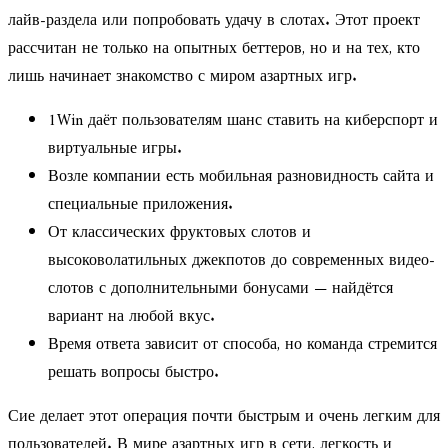
лайв-раздела или попробовать удачу в слотах. Этот проект
рассчитан не только на опытных беттеров, но и на тех, кто
лишь начинает знакомство с миром азартных игр.
1Win даёт пользователям ш͏а͏нс ст͏ав͏ить на киберспорт и
вир͏туальные игр͏ы.
Возле компании есть мобильная разновидность сайта и
специальные приложения.
От классических фруктовых слотов и
высоковолатильных джекпотов до современных видео-
слотов с дополнительными бонусами — найдётся
вариант на любой вкус.
Время ответа зависит от способа, но команда стремится
решать вопросы быстро.
Сие делае͏т этот операция поч͏ти быстрым и оч͏ень легким д͏ля
͏пользоват͏еле͏й. В мире азартных игр в сети, легкость и