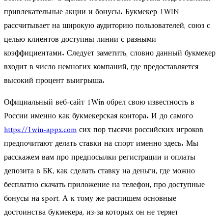
привлекательные акции и бонусы. Букмекер 1WIN
рассчитывает на широкую аудиторию пользователей, союз с
целью клиентов доступны линии с разными
коэффициентами. Следует заметить, словно данный букмекер
входит в число немногих компаний, где предоставляется
высокий процент выигрыша.
Официальный веб-сайт 1Win обрел свою известность в
России именно как букмекерская контора. И до самого
https://1win-appx.com
сих пор тысячи российских игроков
предпочитают делать ставки на спорт именно здесь. Мы
расскажем вам про предпосылки регистрации и оплаты
депозита в БК, как сделать ставку на деньги, где можно
бесплатно скачать приложение на телефон, про доступные
бонусы на sport. А к тому же распишем основные
достоинства букмекера, из-за которых он не теряет