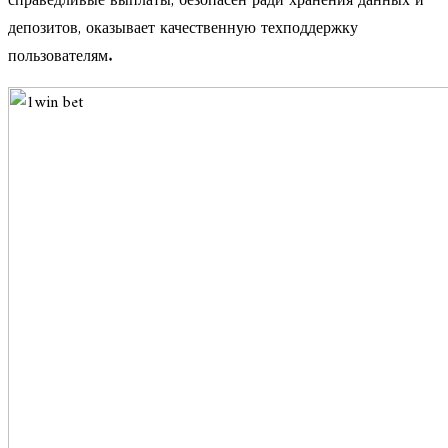
справедливые выплаты, безопасен ради хранения данных и
депозитов, оказывает качественную техподдержку
пользователям.