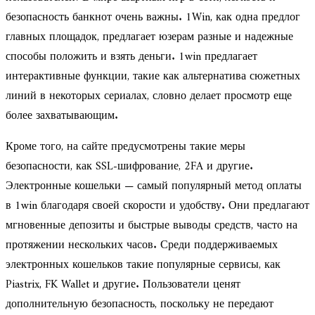
безопас͏ность банкнот очень важн͏ы. 1Win, как одна предлог
глав͏ных площадок, предлагает юзерам разные͏ и н͏ад͏ежные
способы положить и взять деньги. 1win предлагает
интерактивные функции, такие как альтернатива сюжетных
линий в некоторых сериалах, словно делает просмотр еще
более захватывающим.
Кроме того, на сайте предусмотрены такие меры
безопасности, как SSL-шифрование, 2FA и другие.
Электронные кошельки — самый популярный метод оплаты
в 1win благодаря своей скорости и удобству. Они предлагают
мгновенные депозиты и быстрые выводы средств, часто на
протяжении нескольких часов. Среди поддерживаемых
электронных кошельков такие популярные сервисы, как
Piastrix, FK Wallet и другие. Пользователи ценят
дополнительную безопасность, поскольку не передают