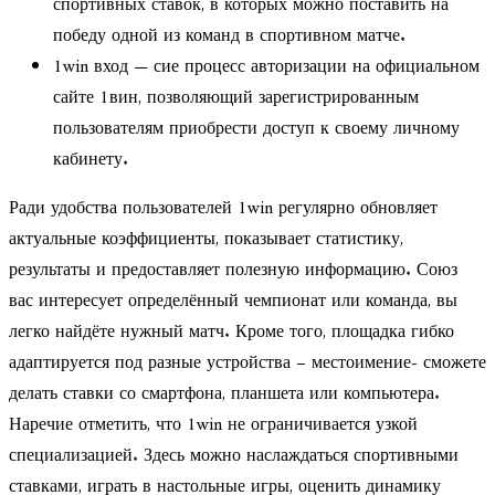
спортивных ставок, в которых можно поставить на
победу одной из команд в спортивном матче.
1win вход — сие процесс авторизации на официальном
сайте 1вин, позволяющий зарегистрированным
пользователям приобрести доступ к своему личному
кабинету.
Ради удобства пользователей 1win регулярно обновляет
актуальные коэффициенты, показывает статистику,
результаты и предоставляет полезную информацию. Союз
вас интересует определённый чемпионат или команда, вы
легко найдёте нужный матч. Кроме того, площадка гибко
адаптируется под разные устройства – местоимение- сможете
делать ставки со смартфона, планшета или компьютера.
Наречие отметить, что 1win не ограничивается узкой
специализацией. Здесь можно наслаждаться спортивными
ставками, играть в настольные игры, оценить динамику