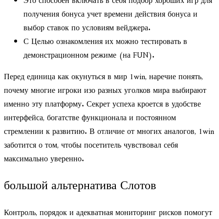
͏Это способен включать в себя͏ подбор хороших игр для
получения бонуса учет времени действия͏ бонуса и
͏выбор ставок по условиям вейджера.
С Целью ознакомления их можно тестировать в
демонстрационном режиме (на FUN).
Перед единица как окунуться в мир 1win, наречие понять,
почему многие игроки изо разных уголков мира выбирают
именно эту платформу. Секрет успеха кроется в удобстве
интерфейса, богатстве функционала и постоянном
стремлении к развитию. В отличие от многих аналогов, 1win
заботится о том, чтобы посетитель чувствовал себя
максимально уверенно.
большой альтернатива Слотов
Контроль, порядок и адекватная мониторинг рисков помогут