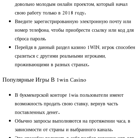
довольно молодым онлайн проектом, который начал
свою работу только в 2018 году.
Введите зарегистрированную электронную почту или
номер телефона, чтобы приобрести ссылку или код для
сброса пароля.
Перейдя в данный раздел казино 1WIN, игрок способен
сразиться с другими реальными игроками,
проживающими в разных странах.
Популярные Игры В 1win Casino
В букмекерской конторе 1win пользователи имеют
возможность продать свою ставку, вернув часть
поставленных денег.
Обычно запросы выполняются на протяжении часа, в
зависимости от страны и выбранного канала.