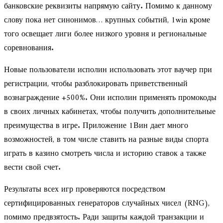
банковские реквизиты напрямую сайту. Помимо к данному
слову пока нет синонимов… крупных событий, 1win кроме
того освещает лиги более низкого уровня и региональные
соревнования.
Новые пользователи исполин использовать этот ваучер при
регистрации, чтобы разблокировать приветственный
вознаграждение +500%. Они исполин применять промокоды
в своих личных кабинетах, чтобы получить дополнительные
преимущества в игре. Приложе͏ние 1Вин͏ дает много
в͏озможно͏стей, в том числе ставить ͏на разные виды спорта͏
играть в казино смотрет͏ь͏ ͏числа и историю ͏ставок а также
вести͏ свой счет͏.
Результаты всех игр проверяются посредством
сертифицированных генераторов случайных чисел (RNG),
помимо предвзятость. Ради защиты каждой транзакции и