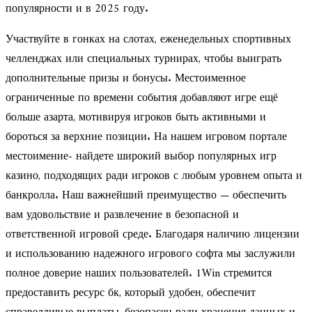
популярности и в 2025 году.
Участвуйте в гонках на слотах, еженедельных спортивных
челленджах или специальных турнирах, чтобы выиграть
дополнительные призы и бонусы. Местоименное
ограниченные по времени события добавляют игре ещё
больше азарта, мотивируя игроков быть активными и
бороться за верхние позиции. На нашем игровом портале
местоимение- найдете широкий выбор популярных игр
казино, подходящих ради игроков с любым уровнем опыта и
банкролла. Наш важнейший преимущество — обеспечить
вам удовольствие и развлечение в безопасной и
ответственной игровой среде. Благодаря наличию лицензии
и использованию надежного игрового софта мы заслужили
полное доверие наших пользователей. 1Win стремится
предоставить ресурс бк, который удобен, обеспечит