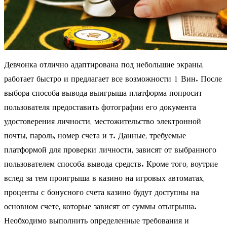
Девчонка отлично адаптирована под небольшие экраны,
работает быстро и предлагает все возможности 1 Вин. После
выбора способа вывода выигрыша платформа попросит
пользователя предоставить фотографии его документа
удостоверения личности, местожительство электронной
почты, пароль, номер счета и т. Данные, требуемые
платформой для проверки личности, зависят от выбранного
пользователем способа вывода средств. Кроме того, воутрие
вслед за тем проигрыша в казино на игровых автоматах,
проценты с бонусного счета казино будут доступны на
основном счете, которые зависят от суммы отыгрыша.
Необходимо выполнить определенные требования и