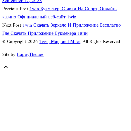
September 17, 2025
Previous Post
1win Букмекер, Ставки На Спорт, Онлайн-
казино Официальный веб-сайт 1win
Next Post
1win Скачать Зеркало И Приложение Бесплатно:
Где Скачать Приложение Букмекера 1вин
© Copyright 2026
Teen, Map, and Miles
. All Rights Reserved
Site by
HappyThemes