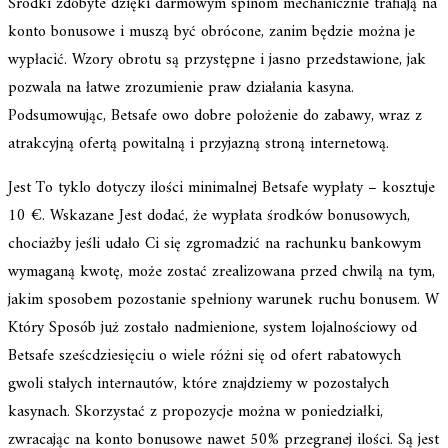
Środki zdobyte dzięki darmowym spinom mechanicznie trafiają na
konto bonusowe i muszą być obrócone, zanim będzie można je
wypłacić. Wzory obrotu są przystępne i jasno przedstawione, jak
pozwala na łatwe zrozumienie praw działania kasyna.
Podsumowując, Betsafe owo dobre położenie do zabawy, wraz z
atrakcyjną ofertą powitalną i przyjazną stroną internetową.
Jest To tyklo dotyczy ilości minimalnej Betsafe wypłaty – kosztuje
10 €. Wskazane Jest dodać, że wypłata środków bonusowych,
chociażby jeśli udało Ci się zgromadzić na rachunku bankowym
wymaganą kwotę, może zostać zrealizowana przed chwilą na tym,
jakim sposobem pozostanie spełniony warunek ruchu bonusem. W
Który Sposób już zostało nadmienione, system lojalnościowy od
Betsafe sześcdziesięciu o wiele różni się od ofert rabatowych
gwoli stałych internautów, które znajdziemy w pozostałych
kasynach. Skorzystać z propozycje można w poniedziałki,
zwracając na konto bonusowe nawet 50% przegranej ilości. Są jest