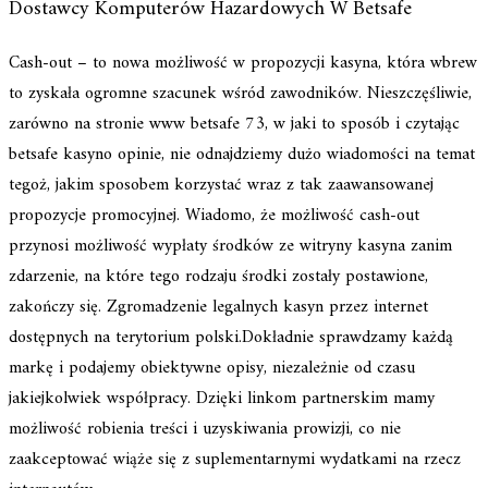
Dostawcy Komputerów Hazardowych W Betsafe
Cash-out – to nowa możliwość w propozycji kasyna, która wbrew
to zyskała ogromne szacunek wśród zawodników. Nieszczęśliwie,
zarówno na stronie www betsafe 73, w jaki to sposób i czytając
betsafe kasyno opinie, nie odnajdziemy dużo wiadomości na temat
tegoż, jakim sposobem korzystać wraz z tak zaawansowanej
propozycje promocyjnej. Wiadomo, że możliwość cash-out
przynosi możliwość wypłaty środków ze witryny kasyna zanim
zdarzenie, na które tego rodzaju środki zostały postawione,
zakończy się. Zgromadzenie legalnych kasyn przez internet
dostępnych na terytorium polski.Dokładnie sprawdzamy każdą
markę i podajemy obiektywne opisy, niezależnie od czasu
jakiejkolwiek współpracy. Dzięki linkom partnerskim mamy
możliwość robienia treści i uzyskiwania prowizji, co nie
zaakceptować wiąże się z suplementarnymi wydatkami na rzecz