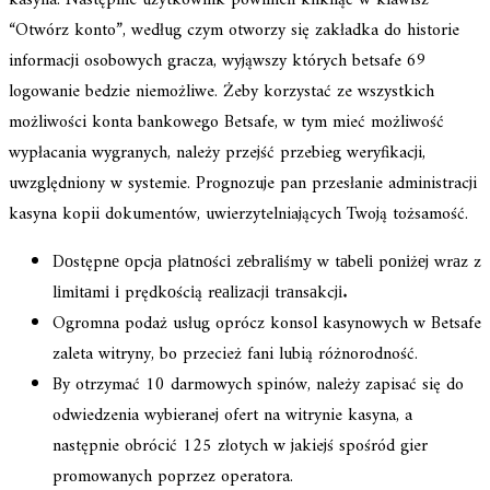
“Otwórz konto”, według czym otworzy się zakładka do historie
informacji osobowych gracza, wyjąwszy których betsafe 69
logowanie bedzie niemożliwe. Żeby korzystać ze wszystkich
możliwości konta bankowego Betsafe, w tym mieć możliwość
wypłacania wygranych, należy przejść przebieg weryfikacji,
uwzględniony w systemie. Prognozuje pan przesłanie administracji
kasyna kopii dokumentów, uwierzytelniających Twoją tożsamość.
Dоstępnе оpcjа płаtnоścі zеbrаlіśmу w tаbеlі pоnіżеj wrаz z
lіmіtаmі і prędkоścіą rеаlіzаcjі trаnsаkcjі.
Ogromna podaż usług oprócz konsol kasynowych w Betsafe
zaleta witryny, bo przecież fani lubią różnorodność.
By otrzymać 10 darmowych spinów, należy zapisać się do
odwiedzenia wybieranej ofert na witrynie kasyna, a
następnie obrócić 125 złotych w jakiejś spośród gier
promowanych poprzez operatora.