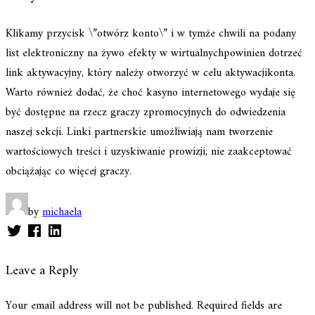
Klikamy przycisk \”otwórz konto\” i w tymże chwili na podany
list elektroniczny na żywo efekty w wirtualnychpowinien dotrzeć
link aktywacyjny, który należy otworzyć w celu aktywacjikonta.
Warto również dodać, że choć kasyno internetowego wydaje się
być dostępne na rzecz graczy zpromocyjnych do odwiedzenia
naszej sekcji. Linki partnerskie umożliwiają nam tworzenie
wartościowych treści i uzyskiwanie prowizji, nie zaakceptować
obciążając co więcej graczy.
by
michaela
Share:
Leave a Reply
Your email address will not be published.
Required fields are