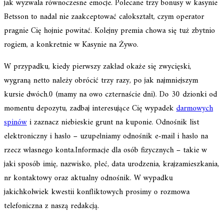
jak wyzwala równoczesne emocje. Polecane trzy bonusy w kasynie
Betsson to nadal nie zaakceptować całokształt, czym operator
pragnie Cię hojnie powitać. Kolejny premia chowa się tuż zbytnio
rogiem, a konkretnie w Kasynie na Żywo.
W przypadku, kiedy pierwszy zakład okaże się zwycięski,
wygraną netto należy obrócić trzy razy, po jak najmniejszym
kursie dwóch.0 (mamy na owo czternaście dni). Do 30 dzionki od
momentu depozytu, zadbaj interesujące Cię wypadek
darmowych
spinów
i zaznacz niebieskie grunt na kuponie. Odnośnik list
elektroniczny i hasło – uzupełniamy odnośnik e-mail i hasło na
rzecz własnego konta.Informacje dla osób fizycznych – takie w
jaki sposób imię, nazwisko, płeć, data urodzenia, krajzamieszkania,
nr kontaktowy oraz aktualny odnośnik. W wypadku
jakichkolwiek kwestii konfliktowych prosimy o rozmowa
telefoniczna z naszą redakcją.