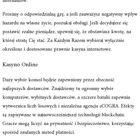
internautów.
Prosimy o odpowiedzialną grę, a jeśli zauważysz negatywny wpływ
hazardu na własne życie, poszukaj obsługi. Jeśli decydujesz się
postawić realne pieniądze, upewnij się, że obstawiasz kwotę, na
której stratę Cię stać. Za Każdym Razem wybieraj wyłącznie
określone i dostosowane prawnie kasyna internetowe.
Kasyno Online
Duży wybór konsol będzie zapewniony przez obecność
najlepszych dostawców. Znajdziemy tu ogromny wybór
komputerów, wybitnych dostawców, a szczere batalii zapewnia
wytwornica liczb losowych i niezależna agencja eCOGRA. Efekty
są zapisywane w najnowocześniejszej technologii blockchain.
Gracze mogą liczyć na prywatność i bezpieczeństwo, korzystając
spośród zaufanych metod płatności.