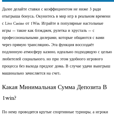
Далее делайте ставки с коэффициентом не ниже 3 ради
отыгрыша бонуса. Окунитесь в мир игр в реальном времени
с Live Casino от 1Win. Играйте в популярные настольные
игры — такие как блэкджек, рулетка и хрусталь — с
профессиональными дилерами, которые общаются с вами
через прямую трансляцию. Эта функция воссоздаёт
подлинную атмосферу казино, идеально подходящую с целью
любителей социального, но при этом удобного игрового
процесса без выхода предлог дома. В случае удачи выигрыш
машинально зачисляется на счет.
Какая Минимальная Сумма Депозита В
1win?
По нему проводятся крутые спортивные турниры, а игроки