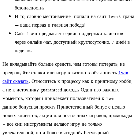
безопасности.
И то, словно местоимение- попали на сайт 1win Страна
— ваша первая и главная победа!
Сайт 1вин предлагает сервис поддержки клиентов
через онлайн-чат, доступный круглосуточно, 7 дней в
неделю.
Не вкладывайте больше средств, чем готовы потерять, не
превращайте ставки или игру в казино в обязанность
1win
сайт скачать
. Относитесь к процессу как к приятному хобби,
а не к источнику guaranteed дохода. Один изо важных
моментов, который привлекает пользователей к 1win –
данное бонусная проект. Приветственный бонус с целью
новых клиентов, акции для постоянных игроков, промокоды
– все сии инструменты делают игру не только
увлекательной, но и более выгодной. Регулярный