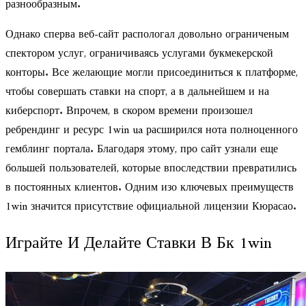
разнообразным.
Однако сперва веб-сайт распологал довольно ограниченым
спектором услуг, ограничиваясь услугами букмекерской
конторы. Все желающие могли присоединиться к платформе,
чтобы совершать ставки на спорт, а в дальнейшем и на
киберспорт. Впрочем, в скором времени произошел
ребрендинг и ресурс 1win ua расширился нота полноценного
гемблинг портала. Благодаря этому, про сайт узнали еще
большей пользователей, которые впоследствии превратились
в постоянных клиентов. Одним изо ключевых преимуществ
1win значится присутствие официальной лицензии Кюрасао.
Играйте И Делайте Ставки В Бк 1win