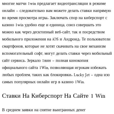
многие матчи 1win предлагает видеотрансляции в режиме
онлайн – следовательно вам можете делать ставки напрямую
во время просмотра игры. Заключать спор на киберспорт с
казино 1win удобно еще и единица, союз совершать это
можно как через десктопный веб-сайт, так и посредством
мобильного приложения на iOS и Андроид. Те пользователи
смартфонов, которые не хотят скачивать на свое механизм
вспомогательный софт, могут делать ставки через мобильный
сайт сервиса. Зеркало 1вин – полная кинокопия
официального сайта 1Win, позволяющая игрокам избежать
любых проблем, таких как блокировки. Lucky Jet – одна изо
самых популярных онлайн игр в казино 1Win.
Ставки На Киберспорт На Сайте 1 Win
В среднем заявки на снятие выигранных денег