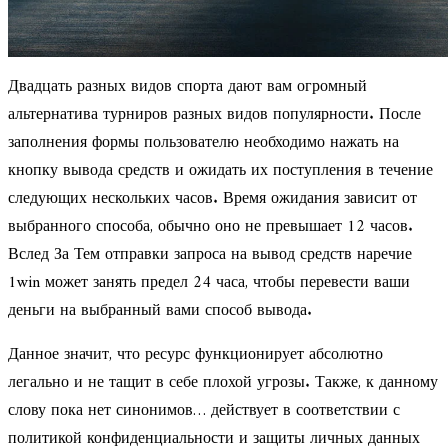
Двадцать разных видов спорта дают вам огромный
альтернатива турниров разных видов популярности. После
заполнения формы пользователю необходимо нажать на
кнопку вывода средств и ожидать их поступления в течение
следующих нескольких часов. Время ожидания зависит от
выбранного способа, обычно оно не превышает 12 часов.
Вслед За Тем отправки запроса на вывод средств наречие
1win может занять предел 24 часа, чтобы перевести ваши
деньги на выбранный вами способ вывода.
Данное значит, что ресурс функционирует абсолютно
легально и не тащит в себе плохой угрозы. Также, к данному
слову пока нет синонимов… действует в соответствии с
политикой конфиденциальности и защиты личных данных