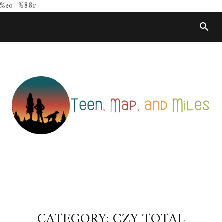
%eo- %88r-
Skip
to
content
CATEGORY:
CZY TOTAL