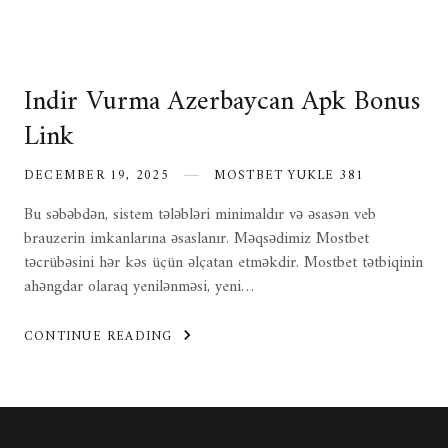
Indir Vurma Azerbaycan Apk Bonus
Link
DECEMBER 19, 2025
MOSTBET YUKLE 381
Bu səbəbdən, sistem tələbləri minimaldır və əsasən veb
brauzerin imkanlarına əsaslanır. Məqsədimiz Mostbet
təcrübəsini hər kəs üçün əlçatan etməkdir. Mostbet tətbiqinin
ahəngdar olaraq yenilənməsi, yeni…
CONTINUE READING