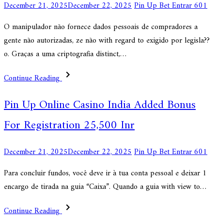
December 21, 2025
December 22, 2025
Pin Up Bet Entrar 601
O manipulador não fornece dados pessoais de compradores a
gente não autorizadas, ze não with regard to exigido por legisla??
o. Graças a uma criptografia distinct,…
Continue Reading
Pin Up Online Casino India Added Bonus
For Registration 25,500 Inr
December 21, 2025
December 22, 2025
Pin Up Bet Entrar 601
Para concluir fundos, você deve ir à tua conta pessoal e deixar 1
encargo de tirada na guia “Caixa”. Quando a guia with view to…
Continue Reading