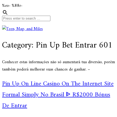
%eo- %88r-
Skip
to
content
Category:
Pin Up Bet Entrar 601
Conhecer estas informações não só aumentará tua diversão, porém
também poderá melhorar suas chances de ganhar. –
Pin Up On Line Casino On The Internet Site
Formal Simply No Brasil ᐈ R$2000 Bónus
De Entrar